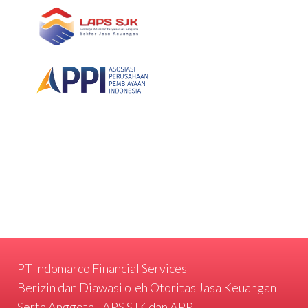
PT Indomarco Financial Services
Berizin dan Diawasi oleh Otoritas Jasa Keuangan
Serta Anggota LAPS SJK dan APPI