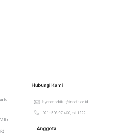
Hubungi Kami
aris
layanandebitur@indofs.co.id
021–508 97 400, ext 1222
KMR)
Anggota
R)