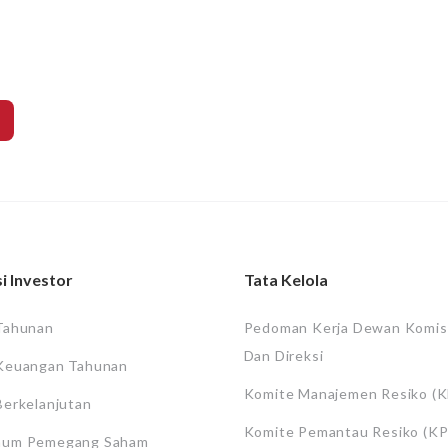
i Investor
Tata Kelola
Tahunan
Pedoman Kerja Dewan Komis
Dan Direksi
Keuangan Tahunan
Komite Manajemen Resiko (
Berkelanjutan
Komite Pemantau Resiko (KP
mum Pemegang Saham